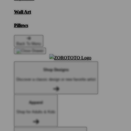
Wall Art
Pillows
Back To Menu
Shop Designs
Discover a classic design or new favorite artist
Apparel
Shop for Adults & Kids