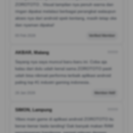
ZOROTOTO , Visual tampilan nya penuh warna dan
ringan dipakai melalaui berbagai perangkat walaupun
akses nya dari android spek kentang, masih tetap oke
dan nyaman dipakai!
05 Feb 2026
Verified Member
AKBAR, Malang
?????
Sayang nya saya muncul baru-baru ini. Coba aja
kalau dari dulu udah kenal sama ZOROTOTO pasti
udah bisa nikmati performa terbaik aplikasi android
paling top #1 industri gaming indonesia..
28 Jan 2026
Member Aktif
SIMON, Lampung
?????
Vibes main game di aplikasi android ZOROTOTO itu
benar-benar tiada tanding! Gak banyak makan RAM
penyimpanan handpone, sangat relevan dengan