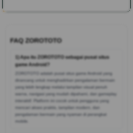
FAQ ZOROTOTO
1) Apa itu ZOROTOTO sebagai pusat situs
game Android?
ZOROTOTO adalah pusat situs game Android yang
dirancang untuk menghadirkan pengalaman bermain
yang lebih lengkap melalui tampilan visual penuh
warna, navigasi yang mudah dipahami, dan gameplay
interaktif. Platform ini cocok untuk pengguna yang
mencari akses praktis, tampilan modern, dan
pengalaman bermain yang nyaman di perangkat
mobile.