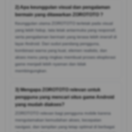
2) Apa keunggulan visual dan pengalaman
bermain yang ditawarkan ZOROTOTO ?
Keunggulan utama ZOROTOTO terletak pada visual
yang lebih hidup, tata letak antarmuka yang responsif,
serta pengalaman bermain yang terasa lebih imersif di
layar Android. Dari sudut pandang pengguna,
kombinasi warna yang kuat, elemen realistis, dan
akses menu yang ringkas membuat proses eksplorasi
game menjadi lebih nyaman dan tidak
membingungkan.
3) Mengapa ZOROTOTO relevan untuk
pengguna yang mencari situs game Android
yang mudah diakses?
ZOROTOTO relevan bagi pengguna mobile karena
mengutamakan kemudahan akses, kecepatan
navigasi, dan tampilan yang tetap optimal di berbagai