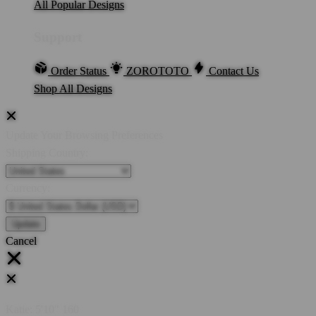
All Popular Designs
Support
Order Status
ZOROTOTO
Contact Us
Shop All Designs
Update Your Browsing Preferences
Shipping Country:
Currency:
Cancel
Katie:
5'10"
160